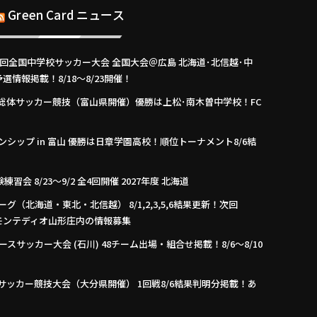
Green Card ニュース
57回全国中学校サッカー大会 全国大会＠広島 北海道･北信越･中
情報掲載！8/18～8/23開催！
中学総体サッカー競技（富山県開催）優勝は上松･南木曽中学校！FC
オンシップ in 富山 優勝は日章学園高校！順位トーナメント8/6結
会 8/23～9/2 全4回開催 2027年度 北海道
スリーグ（北海道・東北・北信越） 8/1,2,3,5,6結果更新！次回
 vs モンテディオ山形庄内の情報募集
ースサッカー大会 (石川) 48チーム出場・組合せ掲載！8/6～8/10
校サッカー競技大会（大分県開催） 1回戦8/6結果判明分掲載！あ