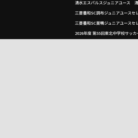
清水エスパルスジュニアユース 清水・三
三菱養和SC調布ジュニアユースセレクシ
三菱養和SC巣鴨ジュニアユースセレク
2026年度 第55回東北中学校サッ
2026年度 第75回近畿中学総合体
戦・準決勝・決勝8/7結果速報！
2026年度 第48回 東海中学総体
ありがとうございます！準決勝8/7、
速報！2026年度 第57回 関東中
掲載！全国大会出場をかけた2回戦は
【九州版】都道府県トレセンメンバ
【沖縄県少年男子】参加選手掲載！2
（8/22,23）
【佐賀県少年男子】参加選手掲載！2
（8/22,23）