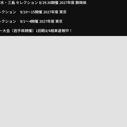
島 セレクション 8/29.30開催 2027年度 静岡県
ョン 9/10～15開催 2027年度 東京
ション 9/1～4開催 2027年度 東京
カー大会（岩手県開催）1回戦8/6結果速報中！
育大会 サッカーの部 2回戦8/6結果掲載！ベスト4決定！5位決定
まずは4チームが全国大会出場決める！
サッカー大会（愛知開催）ベスト4決定！1回戦8/6結果掲載 情報提供
決勝･3決8/8 結果速報
学校サッカー大会＠茨城 8都県代表16チーム出場、1回戦8/6全結果
8/7開催！
ー2026 随時更新！情報お待ちしています！
026年度国民スポーツ大会 第46回九州ブロック大会
026年度国民スポーツ大会 第46回九州ブロック大会