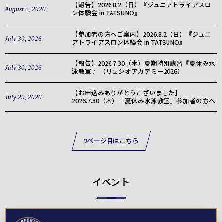
【報告】2026.8.2（日）『ジュニアトライアスロ
August
2
,
2026
ン体験会 in TATSUNO』
【参加者の方へご案内】2026.8.2（日）『ジュニ
July
30
,
2026
アトライアスロン体験会 in TATSUNO』
【報告】2026.7.30（木）夏期特別講習『夏休み水
July
30
,
2026
泳教室 』（リュシオアカデミー2026）
【お申込みありがとうございました】
July
29
,
2026
2026.7.30（木）『夏休み水泳教室』参加者の方へ
2ページ目はこちら
イベント