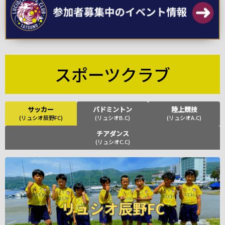
スポーツクラブ
サッカー
バドミントン
陸上競技
(リュシオ辰野FC)
(リュシオB.C)
(リュシオA.C)
チアダンス
(リュシオC.C)