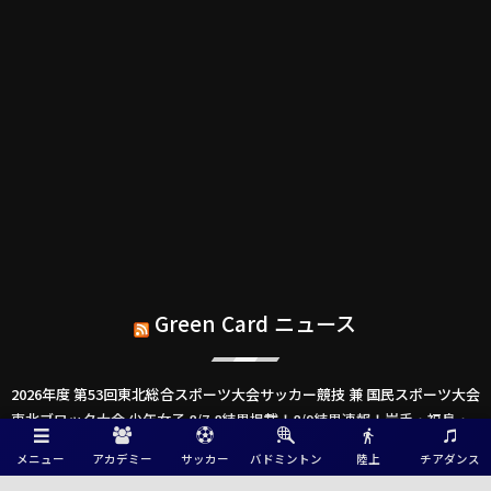
Green Card ニュース
2026年度 第53回東北総合スポーツ大会サッカー競技 兼 国民スポーツ大会
東北ブロック大会 少年女子 8/7,8結果掲載！8/9結果速報！岩手・福島・
宮城県参加メンバー掲載！他県情報もお待ちしてます！
メニュー
アカデミー
サッカー
バドミントン
陸上
チアダンス
2026年度 第53回東北総合スポーツ大会サッカー競技 兼 国民スポーツ大会