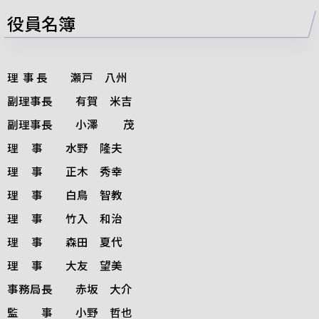
役員名簿
理
事
長
瀬戸 八州
副理事長 有賀 米吉
副理事長 小澤
茂
理
事 水野 隆夫
理
事 正木 秀幸
理
事 白鳥 智教
理
事 竹入 和治
理
事 森田 夏代
理
事 大友 望美
事務局長 赤坂 大介
監 事 小野 哲也