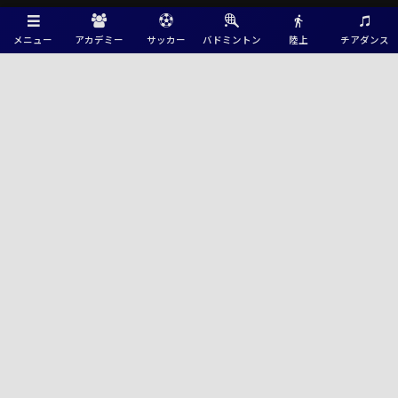
メニュー
アカデミー
サッカー
バドミントン
陸上
チアダンス
Green Card ニュース
2026年度 JFAバーモントカップ第36回全日本U-12フットサル選手権 全国
大会@東京 開幕！1次ラウンド8/9結果速報中！
速報！【特集記事追加】2026 JCYインターシティトリムカップ(U-15) サ
ンフレッチェ工大高と千里丘が決勝進出！ノックアウトステージ 8/9全結
果掲載、雷により一部途中終了や抽選有り！8/10は決勝他順位決定戦開
催！
2026年度 アストロスポーツ 和倉ユースサッカー大会 (石川) 前橋育英と日
大藤沢が決勝進出！決勝・順位トーナメント8/9結果掲載！最終日8/10結
果速報！