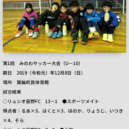
第1回 みのわサッカー大会（U－10）
期日 2019（令和元）年12月8日（日）
場所 箕輪町民体育館
試合結果
○リュシオ辰野FC 13－1 ●スポーツメイト
得点者：るあ×3、はくと×3、ほのか、りょうじ、いつき
×4、そら