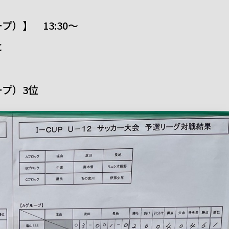
）】 13:30～
C
プ）3位