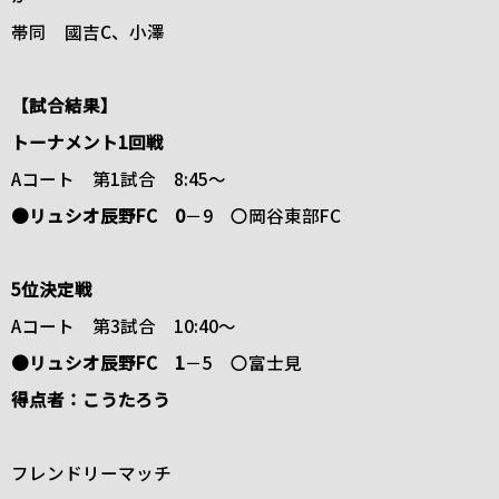
帯同 國吉C、小澤
【試合結果】
トーナメント1回戦
Aコート 第1試合 8:45～
●リュシオ辰野FC 0
－9 〇岡谷東部FC
5位決定戦
Aコート 第3試合 10:40～
●リュシオ辰野FC 1
－5 〇富士見
得点者：こうたろう
フレンドリーマッチ