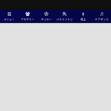
メニュー
アカデミー
サッカー
バドミントン
陸上
チアダンス
Green Card ニュース
2026年度 全国中学校体育大会 第57回全国中学校サッカー大会 全国大会＠
広島 北海道･北信越･中国･四国代表決定！大会概要･地域予選情報掲載！
8/18～8/23開催！
速報！2026年度 第47回北信越中学総体サッカー競技（富山県開催）優勝
は上松･南木曽中学校！FC内野とともに全国大会へ！
2026年度 U-16プレミアチャンピオンシップ in 富山 優勝は日章学園高
校！順位トーナメント8/6結果速報中！
札幌ジュニアFCジュニアユース 体験練習会 8/23～9/2 全4回開催 2027年
度 北海道
2026年度 Jリーグ U-14 ポラリスリーグ（北海道・東北・北信越）
8/1,2,3,5,6結果更新！次回8/9,10 8/4 コンサドーレ旭川 vs モンテディオ
山形庄内の情報募集