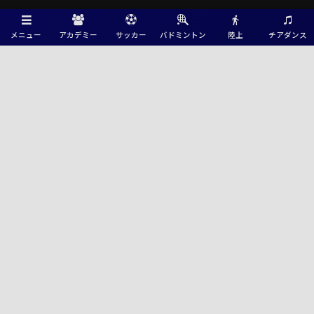
メニュー
アカデミー
サッカー
バドミントン
陸上
チアダンス
Green Card ニュース
2026-2027プレミアリーグ神奈川U-11 85チーム出場！8/8,9,11結果速報！