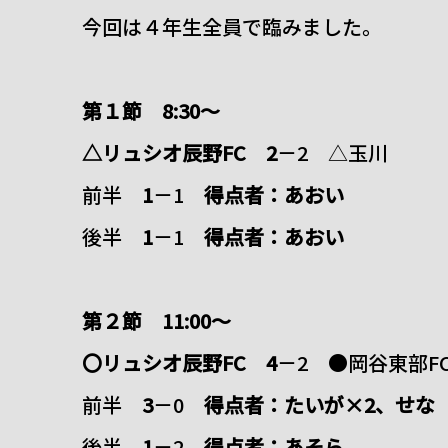
今回は４年生全員で臨みました。
第１節 8:30～
△リュシオ辰野FC 2
－2 △玉川
前半
1
－1
得点者：あおい
後半
1
－1
得点者：あおい
第２節 11:00～
〇リュシオ辰野FC 4
－2 ●岡谷東部F
前半
3
－0
得点者：たいが×2、せな
後半
1
－2
得点者：あそら