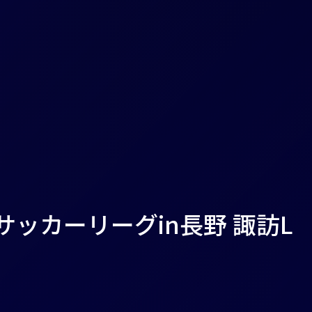
0サッカーリーグin長野 諏訪L