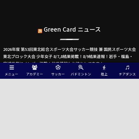
Green Card ニュース
2026年度 第53回東北総合スポーツ大会サッカー競技 兼 国民スポーツ大会
東北ブロック大会 少年女子 8/7,8結果掲載！8/9結果速報！岩手・福島・
宮城県参加メンバー掲載！他県情報もお待ちしてます！
2026年度 第53回東北総合スポーツ大会サッカー競技 兼 国民スポーツ大会
メニュー
アカデミー
サッカー
バドミントン
陸上
チアダンス
東北ブロック大会 少年男子 8/7,8結果掲載！8/9結果速報！ 岩手・福
島・宮城県参加メンバー掲載！他県情報もお待ちしてます！
2026年度 国民スポーツ大会 第46回九州ブロック大会サッカー競技 少年女
子（鹿児島開催） 8/22.23開催！大会概要･組合せ掲載！メンバー情報掲
載
2026年度 国民スポーツ大会 第46回九州ブロック大会サッカー競技 少年男
子 8/22.23開催！大会概要・組合せ掲載！メンバー情報掲載！