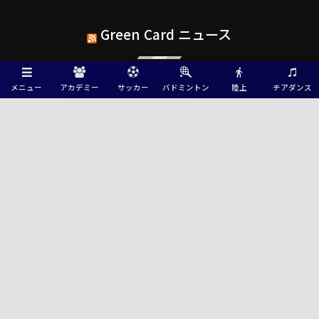
Green Card ニュース
【福井県少年女子】参加選手掲載！2026年度国民スポーツ大会 第47回北
メニュー
アカデミー
サッカー
バドミントン
陸上
チアダンス
信越ブロック大会 （8/7,8,9）
【長野県少年女子】参加選手掲載！2026年度国民スポーツ大会 第47回北
信越ブロック大会 （8/7,8,9）
【石川県少年男子】参加選手掲載！2026年度北信越国民スポーツ大会
（国スポ）（8/7,8,9）
【開催報告】第3回 グリーンカードカップ U-15 in NAGASAKI 2026 〜令和
8年熊本地震復興応援チャリティーマッチ〜を開催しました
2026 KYFA 第29回九州女子サッカーリーグ 8/9結果速報！
2026年度 第57回九州中学校サッカー競技大会（大分県開催）ベスト4は
全国大会出場決定！準決勝、5位決定1回戦 8/8結果速報！
KYFA インディペンデンスリーグ九州2026（Iリーグ九州）8/6～8開催予定