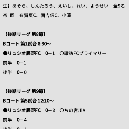
生】あそら、しんたろう、えいし、れい、ようせい 全9名
帯 同 有賀夏C、國吉信C、小澤
【後期リーグ 第8節】
Bコート 第1試合 8:30～
●リュシオ辰野FC 0
－1 〇諏訪FCプライマリー
前半
0
－1
後半
0
－0
【後期リーグ 第9節】
Bコート 第5試合 12:10～
●リュシオ辰野FC 0
－8 〇ちの宮川A
前半
0
－4