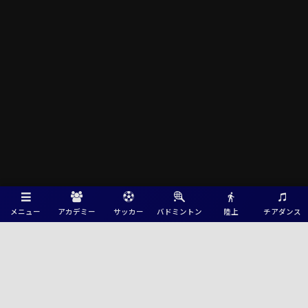
メニュー
アカデミー
サッカー
バドミントン
陸上
チアダンス
Green Card ニュース
2026年度 KYFA 宅島グループ杯 第38回九州U-15サッカー選手権大会 兼 高
円宮杯九州予選 長崎県代表決定戦 9/5～13開催！組合せ募集