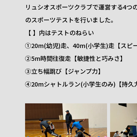
リュシオスポーツクラブで運営する4つの
のスポーツテストを行いました。
【 】内はテストのねらい
①20m(幼児)走、40m(小学生)走【スピ
②5m時間往復走【敏捷性と巧みさ】
③立ち幅跳び【ジャンプ力】
④20mシャトルラン(小学生のみ)【持久