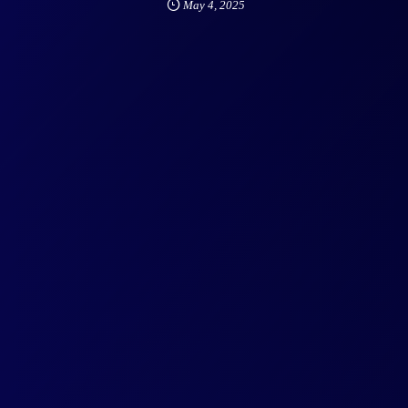
May
4
,
2025