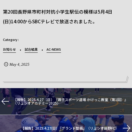
第20回長野県市町村対抗小学生駅伝の模様は5月4日
(日)14:00からSBCテレビで放送されました。
お知らせ
試合結果
AC-NEWS
May
4
,
2025
【報告】2025.4.27（日）『親子スポーツ道場 かけっこ教室（第1回）』
（リュシオアカデミー2025）
【報告】2025.4.27(日) 『グランド整備』（リュシオ辰野FC）