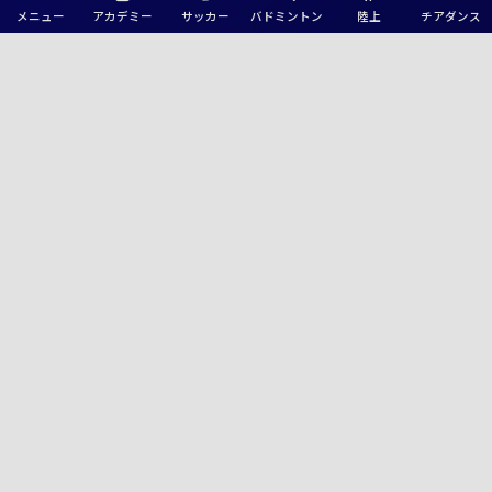
メニュー
アカデミー
サッカー
バドミントン
陸上
チアダンス
関東M-T-M交流戦 in 群馬 2026 9/12.13開催！組合せ掲載
速報！2026年度 JFAバーモントカップ第36回全日本U-12フットサル選手
権 全国大会@東京 開幕！1次ラウンド 8/9第2節までの全結果掲載！8/10
は最終第3節とラウンド16開催！
速報！2026年度 LLM／Liga Leste Mar リーガレスチマール東海 8/8,9結
果更新！入力ありがとうございます！次回開催判明日8/23,28,29
速報！2026年度 愛知県ルーキーリーグU-16 8/7,8,9結果更新！入力ありが
とうございます！次回開催判明日8/21.22
速報！2026年度 第21回 飛騨市長杯ユースサッカーフェスティバル U-
16（岐阜県）優勝は立命館守山高校！2連覇達成！
速報！【特集記事追加】2026 JCYインターシティトリムカップ(U-15) サ
ンフレッチェ工大高と千里丘が決勝進出！ノックアウトステージ 8/9全結
果掲載、雷により一部途中終了や抽選有り！8/10は決勝他順位決定戦開
催！
2026年度 アストロスポーツ 和倉ユースサッカー大会 (石川) 前橋育英と日