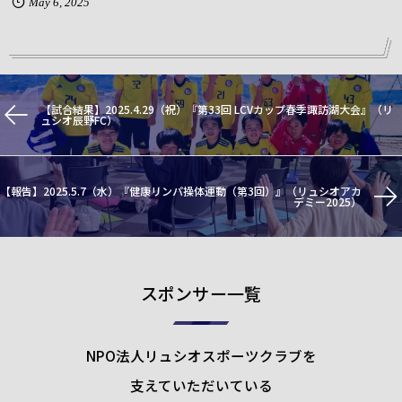
May
6
,
2025
【試合結果】2025.4.29（祝）『第33回 LCVカップ春季諏訪湖大会』（リ
ュシオ辰野FC）
【報告】2025.5.7（水）『健康リンパ操体運動（第3回）』（リュシオアカ
デミー2025）
スポンサー一覧
NPO法人リュシオスポーツクラブを
支えていただいている