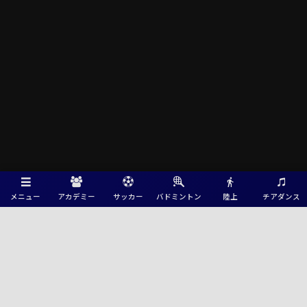
メニュー
アカデミー
サッカー
バドミントン
陸上
チアダンス
Green Card ニュース
2026 SAITAMA LIGA TOTALUP NEXT GENERATION CUP(U-15・U-16) 埼
玉 8/6結果掲載！8/7順位リーグ結果速報！
高円宮杯JFA U-15サッカーリーグ2026 山口県チャンピオンリーグ 8/4ま