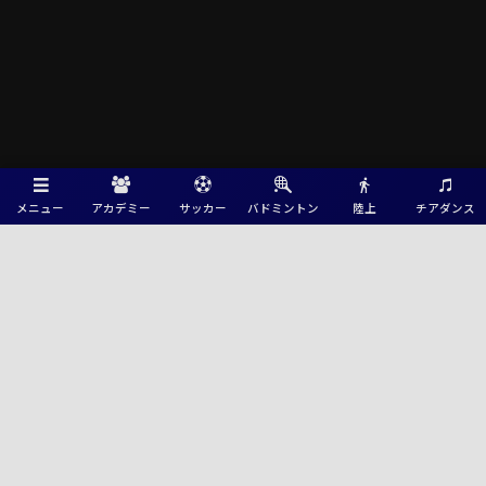
メニュー
アカデミー
サッカー
バドミントン
陸上
チアダンス
Green Card ニュース
速報！2026年度 福井県クラブユースサッカー新人大会（U-14） 8/9判明
結果掲載！8/11結果速報！
高円宮杯 JFA U-15サッカーリーグ2026 HiFAユースリーグ（広島）8/8判
明結果更新！あと1試合の結果募集 次回8/22
高円宮杯JFA U-15サッカーリーグ2026 山口県チャンピオンリーグ 8/7結
果更新！入力ありがとうございます！次回開催判明日8/30
速報！2026年度 第10回日本クラブユースサッカー（U-18）