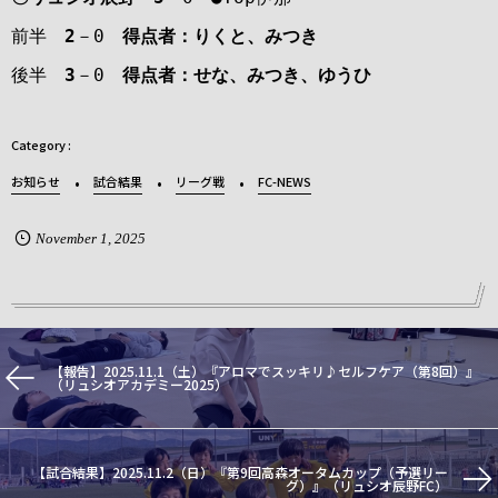
前半
2
－0
得点者：りくと、みつき
後半
3
－0
得点者：せな、みつき、ゆうひ
お知らせ
試合結果
リーグ戦
FC-NEWS
November
1
,
2025
【報告】2025.11.1（土）『アロマでスッキリ♪セルフケア（第8回）』
（リュシオアカデミー2025）
【試合結果】2025.11.2（日）『第9回高森オータムカップ（予選リー
グ）』（リュシオ辰野FC）