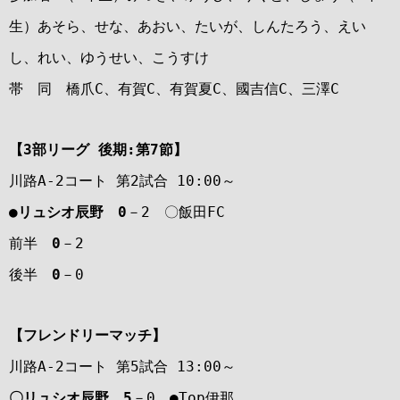
生）あそら、せな、あおい、たいが、しんたろう、えい
し、れい、ゆうせい、こうすけ
帯 同 橋爪C、有賀C、有賀夏C、國吉信C、三澤C
【3部リーグ 後期:第7節】
川路A-2コート 第2試合 10:00～
●リュシオ辰野 0
－2 〇飯田FC
前半
0
－2
後半
0
－0
【フレンドリーマッチ】
川路A-2コート 第5試合 13:00～
〇リュシオ辰野 5
－0 ●Top伊那