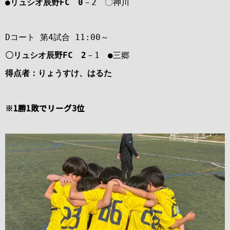
●リュシオ辰野FC 0
－2 〇神川
Dコート 第4試合 11:00～
〇リュシオ辰野FC 2
－1 ●三郷
得点者：りょうすけ、はるた
※1勝1敗でリーグ3位