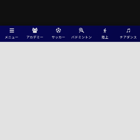
メニュー
アカデミー
サッカー
バドミントン
陸上
チアダンス
Green Card ニュース
2026年度 第105回全国高校サッカー選手権 千葉県大会 2次トーナメント
組合せ掲載！8/29～9/20開催！