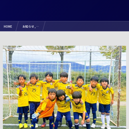
HOME
お知らせ , …
【試合結果】2025.10.13（月）『第16回甲信越地域サッカー交流会 第12回てまり杯U9塩尻大