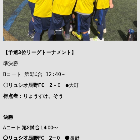
【予選3位リーグトーナメント】
準決勝
Bコート 第6試合 12:40～
〇リュシオ辰野FC 2
－0 ●大町
得点者：りょうすけ、そう
決勝
Aコート 第8試合 14:00～
〇リュシオ辰野FC 2－
0 ●長野