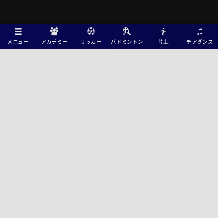
メニュー
アカデミー
サッカー
バドミントン
陸上
チアダンス
Green Card ニュース
2026年度 全国中学校体育大会 第57回全国中学校サッカー大会 全国大会＠
広島 北海道･北信越･中国･四国代表決定！大会概要･地域予選情報掲載！
8/18～8/23開催！
速報！2026年度 第47回北信越中学総体サッカー競技（富山県開催）優勝
は上松･南木曽中学校！FC内野とともに全国大会へ！