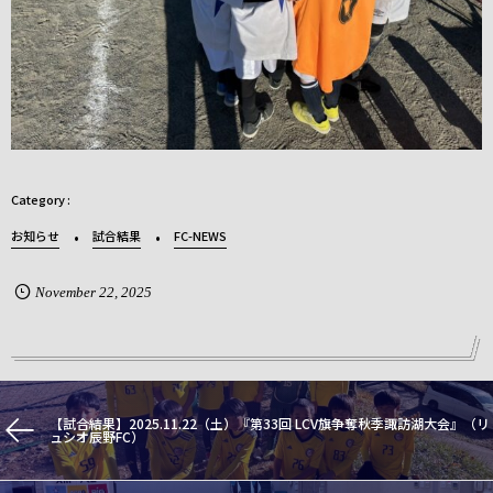
お知らせ
試合結果
FC-NEWS
November
22
,
2025
【試合結果】2025.11.22（土）『第33回 LCV旗争奪秋季諏訪湖大会』（リ
ュシオ辰野FC）