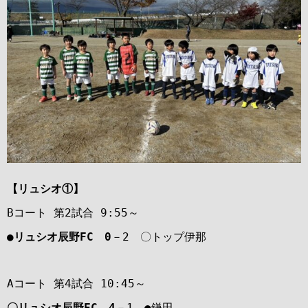
【リュシオ①
】
Bコート 第2試合 9:55～
●リュシオ辰野FC 0
－2 〇トップ伊那
Aコート 第4試合 10:45～
〇リュシオ辰野FC 4
－1 ●鎌田