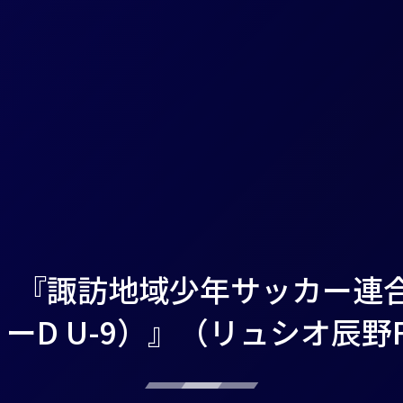
1（日）『諏訪地域少年サッカー
ーD U-9）』（リュシオ辰野