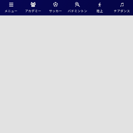
メニュー
アカデミー
サッカー
バドミントン
陸上
チアダンス
Green Card ニュース
【福井県少年女子】参加選手掲載！2026年度国民スポーツ大会 第47回北
信越ブロック大会 （8/7,8,9）
【長野県少年女子】参加選手掲載！2026年度国民スポーツ大会 第47回北
信越ブロック大会 （8/7,8,9）
【石川県少年男子】参加選手掲載！2026年度北信越国民スポーツ大会
（国スポ）（8/7,8,9）
【開催報告】第3回 グリーンカードカップ U-15 in NAGASAKI 2026 〜令和
8年熊本地震復興応援チャリティーマッチ〜を開催しました