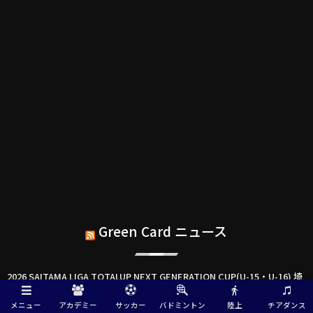
Green Card ニュース
2026 SAITAMA LIGA TOTALUP NEXT GENERATION CUP(U-15・U-16) 埼
玉 8/6結果掲載！8/7順位リーグ結果速報！
メニュー
アカデミー
サッカー
バドミントン
陸上
チアダンス