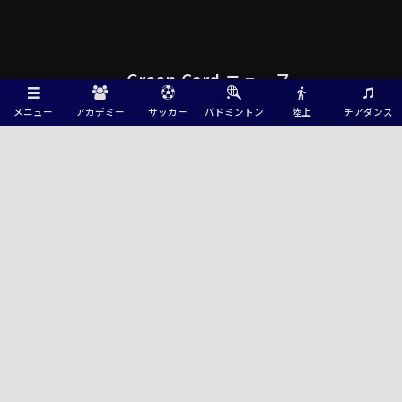
Green Card ニュース
メニュー
アカデミー
サッカー
バドミントン
陸上
チアダンス
2026 SAITAMA LIGA TOTALUP NEXT GENERATION CUP(U-15・U-16) 埼
玉 8/6結果掲載！8/7順位リーグ結果速報！
高円宮杯JFA U-15サッカーリーグ2026 山口県チャンピオンリーグ 8/4ま
での結果更新！入力ありがとうございます！8/7結果速報
2026年度 第47回北信越国民スポーツ大会（国スポ）サッカー競技 少年女
子＠長野県 8/7～9結果速報！メンバー情報募集
2026年度 国民スポーツ大会 第47回四国ブロック大会サッカー競技 少年男
子 8/7,8,9結果速報！参加メンバー情報募集
2026年度 第53回東北総合スポーツ大会サッカー競技 兼 国民スポーツ大会
東北ブロック大会 少年男子 8/7〜9結果速報！ 宮城県参加メンバー掲
載！他県情報もお待ちしてます！