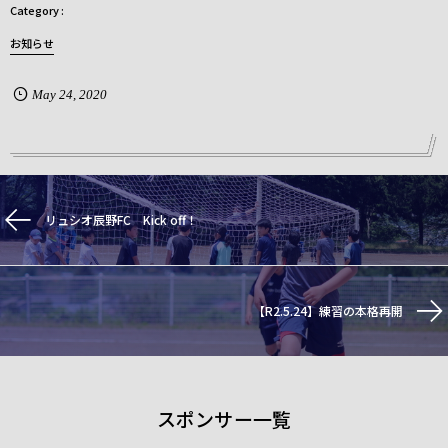
お知らせ
May
24
,
2020
リュシオ辰野FC Kick off！
【R2.5.24】練習の本格再開
スポンサー一覧