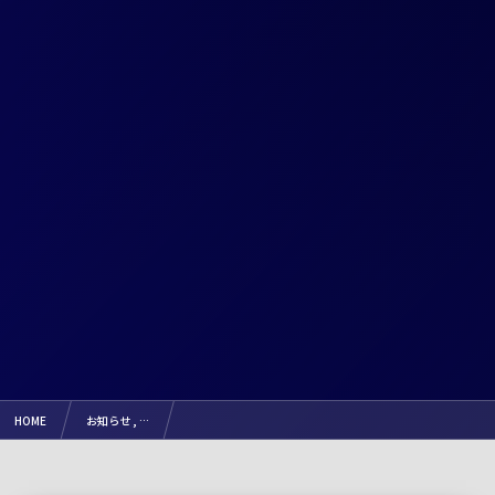
HOME
お知らせ , …
【試合結果：7.24(金)】諏訪地域少年サッカー連合会LCV春季大会（U-12）