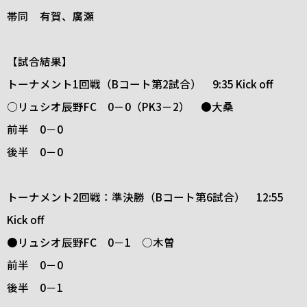
帯同 有賀、廣瀬
【試合結果】
トーナメント1回戦（Bコート第2試合） 9:35 Kick off
○リュシオ辰野FC 0－0（PK3－2） ●大桑
前半 0－0
後半 0－0
トーナメント2回戦：準決勝（Bコート第6試合） 12:55
Kick off
●リュシオ辰野FC 0－1 ○木曽
前半 0－0
後半 0－1