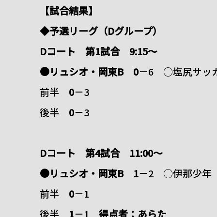
【試合結果】
◆予選リーグ（Dグループ）
Dコート 第1試合 9:15～
●リュシオ・岡東B 0
－6 ○塩尻サッ
前半
0
－3
後半
0
－3
Dコート 第4試合 11:00～
●リュシオ・岡東B 1
－2 ○伊那少年
前半
0
－1
後半
1
－1
得点者：あらた