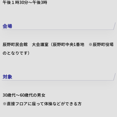
午後１時
30
分～午後
3
時
会場
辰野町民会館 大会議室
（辰野町中央1番地 ※辰野町役場
のとなりです）
対象
30
歳代～
60
歳代の男女
※直接フロアに座って体操などができる方